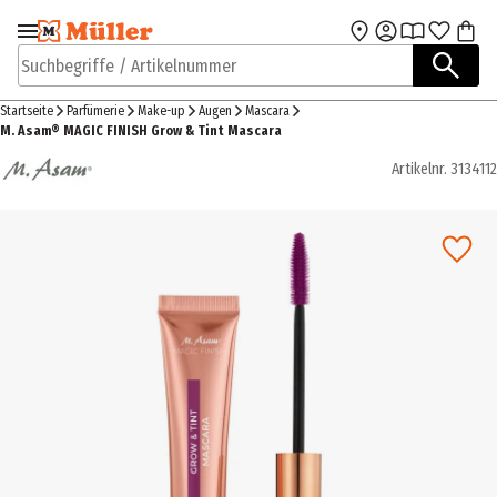
Zur Navigation
Zum Hauptinhalt
springen
springen
Suchbegriffe / Artikelnummer
Startseite
Parfümerie
Make-up
Augen
Mascara
M. Asam® MAGIC FINISH Grow & Tint Mascara
Artikelnr.
3134112