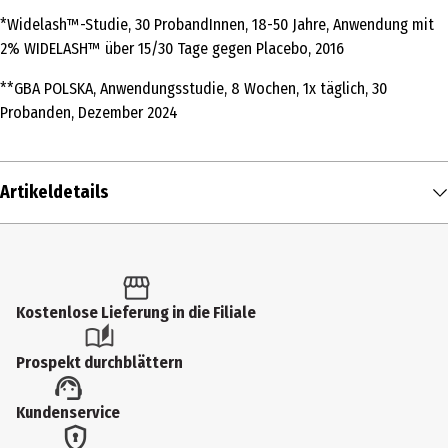
*Widelash™-Studie, 30 ProbandInnen, 18-50 Jahre, Anwendung mit
2% WIDELASH™ über 15/30 Tage gegen Placebo, 2016
**GBA POLSKA, Anwendungsstudie, 8 Wochen, 1x täglich, 30
Probanden, Dezember 2024
Artikeldetails
Inhalt
1 Stk.
Produkttyp
Kostenlose Lieferung in die Filiale
Wimperntusche
Prospekt durchblättern
Einsatzbereich
Kundenservice
Augen
Deckkraft