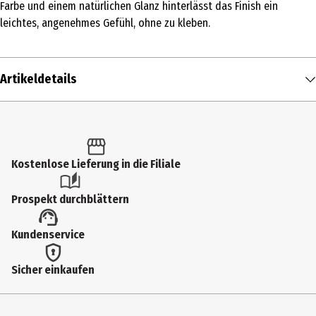
Farbe und einem natürlichen Glanz hinterlässt das Finish ein
leichtes, angenehmes Gefühl, ohne zu kleben.
Artikeldetails
Inhalt
1 Stk.
Produkttyp
Kostenlose Lieferung in die Filiale
Lippenfarbe
Prospekt durchblättern
Einsatzbereich
Kundenservice
Lippen
Deckkraft
Sicher einkaufen
leicht
Farbnummer