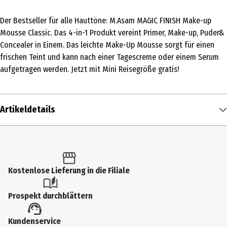
Der Bestseller für alle Hauttöne: M.Asam MAGIC FINISH Make-up
Mousse Classic. Das 4-in-1 Produkt vereint Primer, Make-up, Puder&
Concealer in Einem. Das leichte Make-Up Mousse sorgt für einen
frischen Teint und kann nach einer Tagescreme oder einem Serum
aufgetragen werden. Jetzt mit Mini Reisegröße gratis!
Artikeldetails
Inhalt
50 ml
Produkttyp
Kostenlose Lieferung in die Filiale
Makeup
Prospekt durchblättern
Hauttyp
Kundenservice
alle Hauttypen