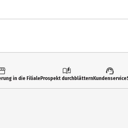
aut|trockene Haut
ryl Alcohol, Glycerin, Pentylene Glycol, Propylheptyl Caprylate, But
rung in die Filiale
Prospekt durchblättern
Kundenservice
l Oil, Silica, Sodium Stearoyl Glutamate, Resveratrol, Inulin, Palmit
t, Acetyl Dipeptide-1 Cetyl Ester, Tocopheryl Acetate, Tocopherol, P
ed Olive Oil Unsaponifiables, Glycine Soja (Soybean) Oil, Lactic Aci
Carbomer, Sodium Gluconate, Sorbitan Laurate, Xanthan Gum, Ethylhex
Phenoxyethanol
end|glättend|festigend|vegan