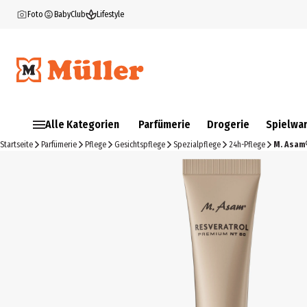
Foto
BabyClub
Lifestyle
Alle Kategorien
Parfümerie
Drogerie
Spielwa
Startseite
Parfümerie
Pflege
Gesichtspflege
Spezialpflege
24h-Pflege
M. Asam