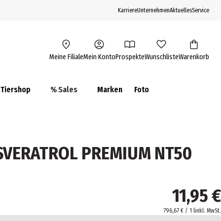
Karriere
Unternehmen
Aktuelles
Service
Meine Filiale
Mein Konto
Prospekte
Wunschliste
Warenkorb
Tiershop
% Sales
Marken
Foto
SVERATROL PREMIUM NT50
m
11,95 €
796,67 € / 1 l
inkl. MwSt.