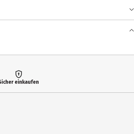
ylene Glycol, Butyrospermum Parkii (Shea) Butter, Sucrose
Sicher einkaufen
oyl sh-Hexapeptide-13 Serine SP Amide, Vitis Vinifera (Grape) Seed
anthenol, Sodium Hyaluronate, Sodium Hyaluronate Crosspolymer-3,
d/Glycolic Acid Copolymer, Cetyl Palmitate, Parfum (Fragrance),
ylglycerin, Citric Acid, Sodium Hydroxide, Alpha-Isomethyl Ionone,