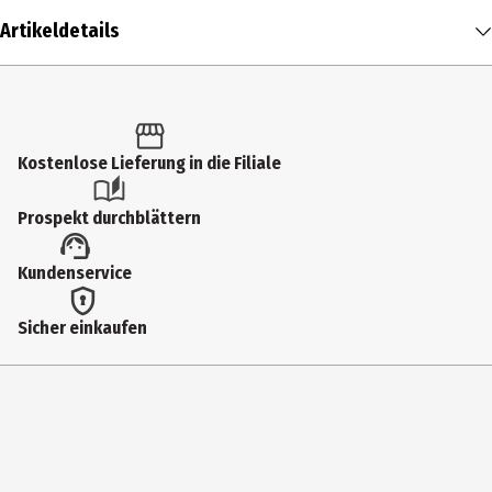
Artikeldetails
Inhalt
1.5 g
Produkttyp
Kostenlose Lieferung in die Filiale
Kajalstifte
Prospekt durchblättern
Einsatzbereich
Kundenservice
Augen
Farbnummer
Sicher einkaufen
1
Farbe
FELINE
Inhaltsstoffe