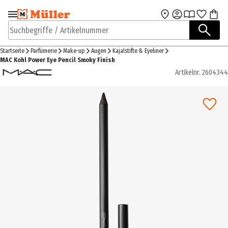
Zur Navigation
Zum Hauptinhalt
springen
springen
Suchbegriffe / Artikelnummer
Startseite
Parfümerie
Make-up
Augen
Kajalstifte & Eyeliner
MAC Kohl Power Eye Pencil Smoky Finish
Artikelnr.
2604344