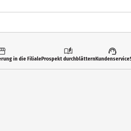
rung in die Filiale
Prospekt durchblättern
Kundenservice
ryl Polyacyladipate-2, Hydrogenated Polyisobutene, Synthetic Wax, P
Dimethicone, Bis-Behenyl/Isostearyl/Phytosteryl Dimer Dilinoleyl Di
- Titanium Dioxide (Ci 77891), Iron Oxides (Ci 77491), Iron Oxides (Ci
 Lake (Ci 19140), Yellow 6 Lake (Ci 15985)] <ILN53708>