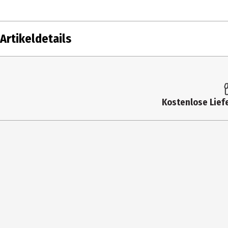
Artikeldetails
Inhalt
0.2 g
Produkttyp
Lippenkonturenstift
Kostenlose Liefe
Einsatzbereich
Lippen
Farbe
Nightmoth
Inhaltsstoffe
Polyglyceryl-2 Triisostearate, Bis-Diglyce
Sorbitan Isostearate, Cetyl Peg/Ppg-10/1 
Simmondsia Chinensis (Jojoba) Seed Oil, [+/
(Ci 15850), Red 28 Lake (Ci 45410), Yellow 5
Konsistenz
Stift