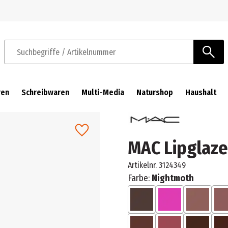
Zur Navigation springen
Zum Hauptinhalt springen
Suchbegriffe / Artikelnummer
ren
Schreibwaren
Multi-Media
Naturshop
Haushalt
MAC Lipglaze
Artikelnr.
3124349
Farbe:
Nightmoth