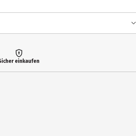
Sicher einkaufen
entaerythrityl Adipate/Caprate/Caprylate/Heptanoate, Tribehenin,
mer Dilinoleate, Limnanthes Alba (Meadowfoam) Seed Oil,
 77492), Iron Oxides (Ci 77499), Blue 1 Lake (Ci 42090), Red 7 Lake