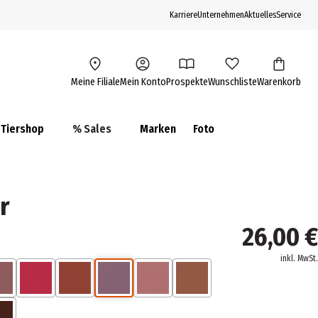
Karriere
Unternehmen
Aktuelles
Service
Meine Filiale
Mein Konto
Prospekte
Wunschliste
Warenkorb
Tiershop
% Sales
Marken
Foto
r
26,00 €
inkl. MwSt.