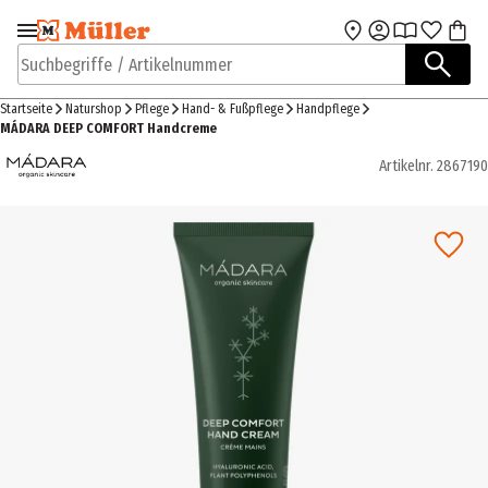
Zur Navigation
Zum Hauptinhalt
springen
springen
Suchbegriffe / Artikelnummer
Startseite
Naturshop
Pflege
Hand- & Fußpflege
Handpflege
MÁDARA ​DEEP COMFORT Handcreme
Artikelnr.
2867190