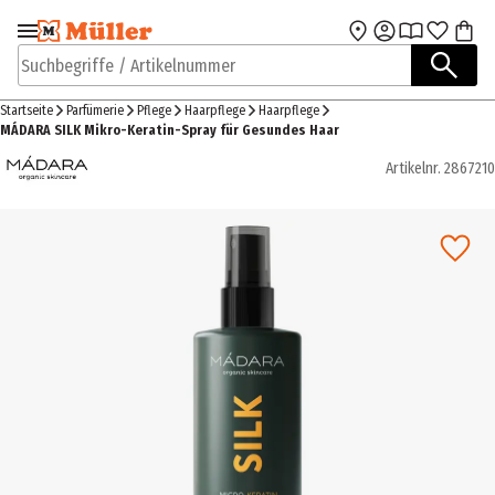
Zur Navigation
Zum Hauptinhalt
springen
springen
Suchbegriffe / Artikelnummer
Startseite
Parfümerie
Pflege
Haarpflege
Haarpflege
MÁDARA SILK Mikro-Keratin-Spray für Gesundes Haar
Artikelnr.
2867210