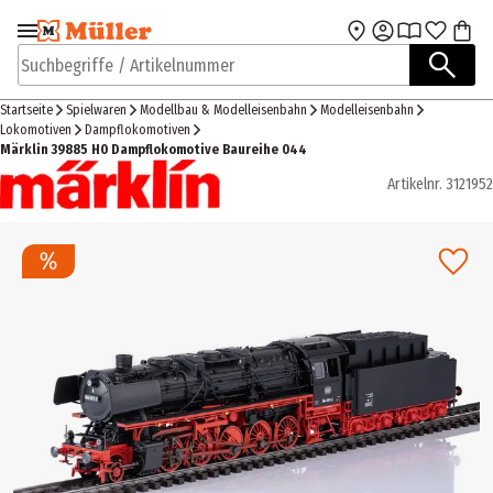
Zur Navigation
Zum Hauptinhalt
springen
springen
Suchbegriffe / Artikelnummer
Startseite
Spielwaren
Modellbau & Modelleisenbahn
Modelleisenbahn
Lokomotiven
Dampflokomotiven
Märklin 39885 H0 Dampflokomotive Baureihe 044
Artikelnr.
3121952