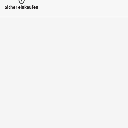
Gebr. Märklin & Cie. GmbH
Sicher einkaufen
Herstelleradresse
Stuttgarter Str. 55-57 73033 Göppingen
Kontaktmöglichkeit
https://www.maerklin.de/de/