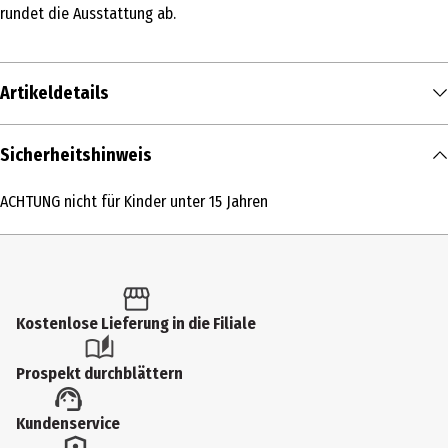
rundet die Ausstattung ab.
Artikeldetails
Inhalt
Sicherheitshinweis
1 Stk.
ACHTUNG nicht für Kinder unter 15 Jahren
Produkttyp
Dampflokomotive
Altersempfehlung ab
15 Jahre
Kostenlose Lieferung in die Filiale
Artikelnummer des Herstellers
Prospekt durchblättern
39885
Hersteller
Kundenservice