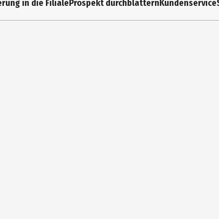
rung in die Filiale
Prospekt durchblättern
Kundenservice
Stuttgarter Str. 55-57 73033 Göppingen
https://www.maerklin.de/de/