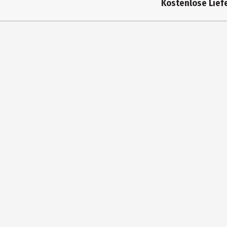
Kostenlose Liefe
Herstelleradresse
Kontaktmöglichkeit