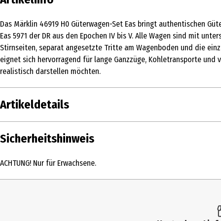
Das Märklin 46919 H0 Güterwagen-Set Eas bringt authentischen Güt
Eas 5971 der DR aus den Epochen IV bis V. Alle Wagen sind mit unte
Stirnseiten, separat angesetzte Tritte am Wagenboden und die einz
eignet sich hervorragend für lange Ganzzüge, Kohletransporte und
realistisch darstellen möchten.
Artikeldetails
Inhalt
Sicherheitshinweis
Produkttyp
ACHTUNG! Nur für Erwachsene.
Altersempfehlung ab
Artikelnummer des Herstellers
Hersteller