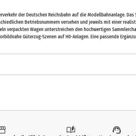
erverkehr der Deutschen Reichsbahn auf die Modellbahnanlage. Das
rschiedlichen Betriebsnummern versehen und jeweils mit einer reali
eln verpackten Wagen unterstreichen den hochwertigen Sammlercharak
 vorbildnahe Güterzug-Szenen auf H0-Anlagen. Eine passende Ergänz
1 Stk.
Güterwagen
15 Jahre
46919
Gebr. Märklin & Cie. GmbH