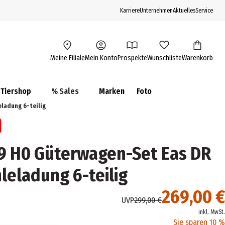
Karriere
Unternehmen
Aktuelles
Service
Meine Filiale
Mein Konto
Prospekte
Wunschliste
Warenkorb
Tiershop
% Sales
Marken
Foto
ladung 6-teilig
9 H0 Güterwagen-Set Eas DR
leladung 6-teilig
269,00 €
UVP
299,00 €
inkl. MwSt.
Sie sparen 10 %