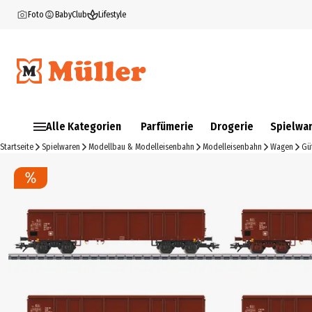
Foto
BabyClub
Lifestyle
Alle Kategorien
Parfümerie
Drogerie
Spielwa
Startseite
Spielwaren
Modellbau & Modelleisenbahn
Modelleisenbahn
Wagen
Gü