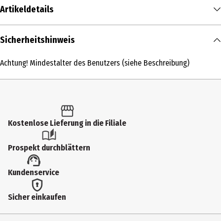
Artikeldetails
Inhalt
Sicherheitshinweis
1 Stk.
Achtung! Mindestalter des Benutzers (siehe Beschreibung)
Produkttyp
Güterwagen
Altersempfehlung ab
15 Jahre
Kostenlose Lieferung in die Filiale
Artikelnummer des Herstellers
Prospekt durchblättern
48834
Zielgruppe
Kundenservice
Jugendliche|Erwachsene
Sicher einkaufen
Hersteller
Gebr. Märklin&Cie. GmbH