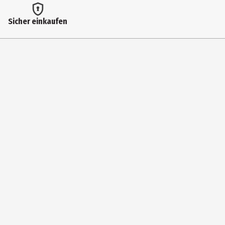
Altersempfehlung bis
Sicher einkaufen
99 Jahre
Artikelnummer des Herstellers
70394
Lizenz (spw)
Märklin - Spur H0 - Zubehör - Signale
Materialdetails
Metall (Hauptsächlich)
Verschluckbare Magnete
Nein
Zielgruppe
Jugendliche|Erwachsene
Hersteller