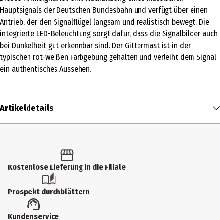
Hauptsignals der Deutschen Bundesbahn und verfügt über einen
Antrieb, der den Signalflügel langsam und realistisch bewegt. Die
integrierte LED-Beleuchtung sorgt dafür, dass die Signalbilder auch
bei Dunkelheit gut erkennbar sind. Der Gittermast ist in der
typischen rot-weißen Farbgebung gehalten und verleiht dem Signal
ein authentisches Aussehen.
Artikeldetails
Inhalt
1 Stk.
Produkttyp
Kostenlose Lieferung in die Filiale
Formsignal
Prospekt durchblättern
Altersempfehlung ab
Kundenservice
15 Jahre