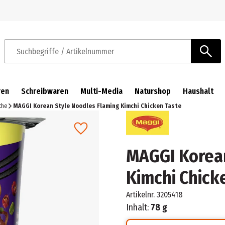
Zur Navigation springen
Zum Hauptinhalt springen
Suchbegriffe / Artikelnummer
ren
Schreibwaren
Multi-Media
Naturshop
Haushalt
che
MAGGI Korean Style Noodles Flaming Kimchi Chicken Taste
MAGGI Korean
Kimchi Chick
Artikelnr.
3205418
Inhalt:
78 g