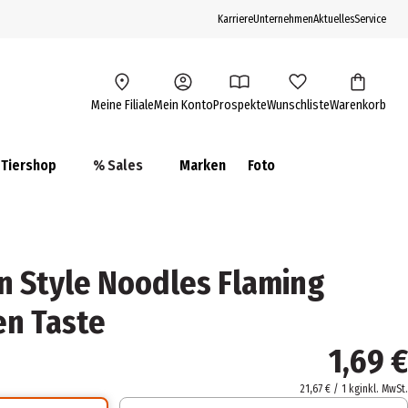
Karriere
Unternehmen
Aktuelles
Service
Meine Filiale
Mein Konto
Prospekte
Wunschliste
Warenkorb
Tiershop
% Sales
Marken
Foto
 Style Noodles Flaming
en Taste
1,69 €
21,67 € / 1 kg
inkl. MwSt.