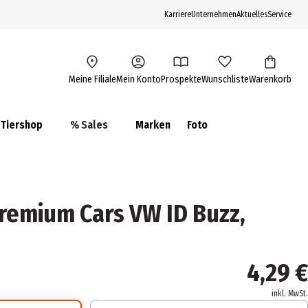
Karriere
Unternehmen
Aktuelles
Service
Meine Filiale
Mein Konto
Prospekte
Wunschliste
Warenkorb
Tiershop
% Sales
Marken
Foto
Premium Cars VW ID Buzz,
4,29 €
inkl. MwSt.