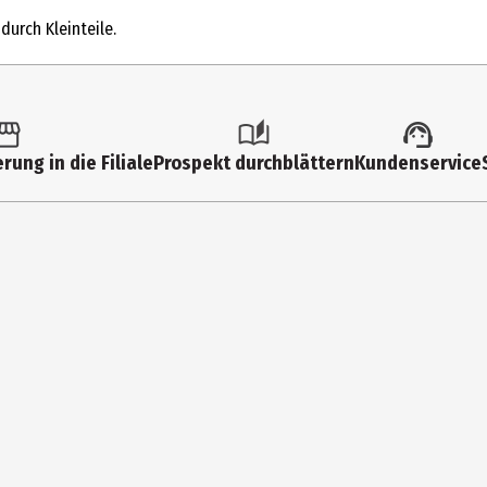
Metallfertigmodelle mit hoher Modelltreue
durch Kleinteile.
3 Jahre
212053052Q38
Kindergartenkinder|Grundschüler|Jugendliche|Erwachsene
rung in die Filiale
Prospekt durchblättern
Kundenservice
Dickie-Spielzeug GmbH&Co. KG
Werkstr. 1 90765 Fürth
https://www.dickietoys.com/dickie_de/home/