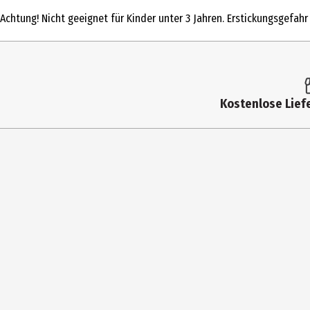
Produkttyp
Achtung! Nicht geeignet für Kinder unter 3 Jahren. Erstickungsgefahr 
Altersempfehlung ab
Artikelnummer des Herstellers
Zielgruppe
Kostenlose Liefe
Hersteller
Herstelleradresse
Kontaktmöglichkeit