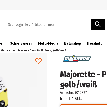
Zur Navigation springen
Zum Hauptinhalt springen
Suchbegriffe / Artikelnummer
ren
Schreibwaren
Multi-Media
Naturshop
Haushalt
Majorette - Premium Cars VW ID Buzz, gelb/weiß
Majorette - 
gelb/weiß
Artikelnr.
3010727
Inhalt:
1 Stk.