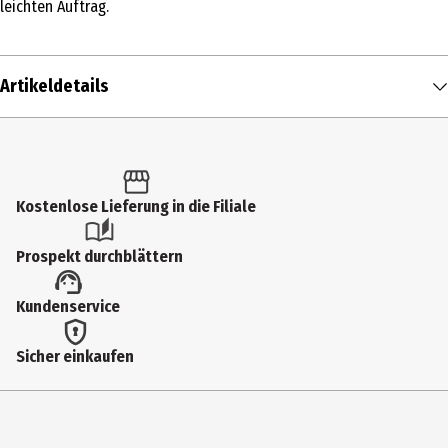
leichten Auftrag.
Artikeldetails
Inhalt
12 ml
Produkttyp
Kostenlose Lieferung in die Filiale
Lippenfarbe
Prospekt durchblättern
Einsatzbereich
Kundenservice
Lippen
Deckkraft
Sicher einkaufen
leicht
Farbnummer
15