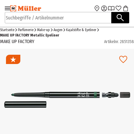
Zur Navigation
Zum Hauptinhalt
springen
springen
Suchbegriffe / Artikelnummer
Startseite
Parfümerie
Make-up
Augen
Kajalstifte & Eyeliner
MAKE UP FACTORY Metallic Eyeliner
MAKE UP FACTORY
Artikelnr.
2851358