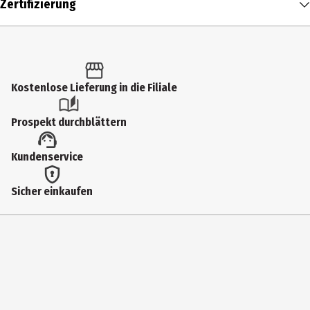
Zertifizierung
4.5 ml
Produkttyp
Concealer
Kostenlose Lieferung in die Filiale
Hauttyp
alle Hauttypen
Prospekt durchblättern
Produktart
Kundenservice
Korrektur & Concealer
Einsatzbereich
Sicher einkaufen
Gesicht|Wangen
Deckkraft
hoch
Dermatologisch getestet
Ja