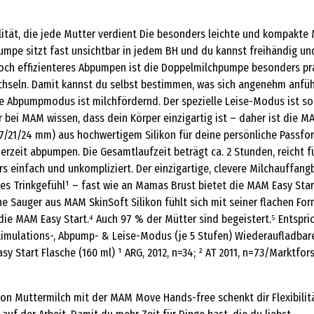
ität, die jede Mutter verdient Die besonders leichte und kompakt
lchpumpe sitzt fast unsichtbar in jedem BH und du kannst freihändig
och effizienteres Abpumpen ist die Doppelmilchpumpe besonders prakt
hseln. Damit kannst du selbst bestimmen, was sich angenehm anfühlt 
nte Abpumpmodus ist milchfördernd. Der spezielle Leise-Modus ist so
ir bei MAM wissen, dass dein Körper einzigartig ist – daher ist die 
17/21/24 mm) aus hochwertigem Silikon für deine persönliche Passf
derzeit abpumpen. Die Gesamtlaufzeit beträgt ca. 2 Stunden, reicht 
 einfach und unkompliziert. Der einzigartige, clevere Milchauffangbe
hes Trinkgefühl¹ – fast wie an Mamas Brust bietet die MAM Easy Start
e Sauger aus MAM SkinSoft Silikon fühlt sich mit seiner flachen For
ie MAM Easy Start.⁴ Auch 97 % der Mütter sind begeistert.⁵ Entspri
ulations-, Abpump- & Leise-Modus (je 5 Stufen) Wiederaufladbarer Ak
asy Start Flasche (160 ml) ¹ ARG, 2012, n=34; ² AT 2011, n=73/Marktf
n Muttermilch mit der MAM Move Hands-free schenkt dir Flexibilität 