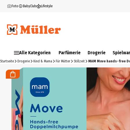
Foto
BabyClub
Lifestyle
Alle Kategorien
Parfümerie
Drogerie
Spielwa
Startseite
Drogerie
Kind & Mama
Für Mütter
Stillzeit
MAM Move hands-free D