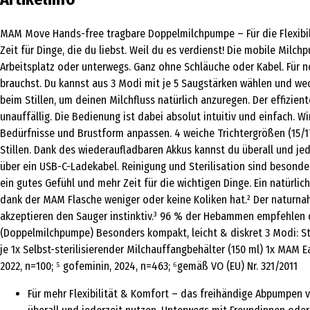
MAM Move Hands-free tragbare Doppelmilchpumpe – Für die Flexibil
Zeit für Dinge, die du liebst. Weil du es verdienst! Die mobile Mi
Arbeitsplatz oder unterwegs. Ganz ohne Schläuche oder Kabel. Für n
brauchst. Du kannst aus 3 Modi mit je 5 Saugstärken wählen und wec
beim Stillen, um deinen Milchfluss natürlich anzuregen. Der effizie
unauffällig. Die Bedienung ist dabei absolut intuitiv und einfach. W
Bedürfnisse und Brustform anpassen. 4 weiche Trichtergrößen (15/
Stillen. Dank des wiederaufladbaren Akkus kannst du überall und je
über ein USB-C-Ladekabel. Reinigung und Sterilisation sind besonders
ein gutes Gefühl und mehr Zeit für die wichtigen Dinge. Ein natürlic
dank der MAM Flasche weniger oder keine Koliken hat.² Der naturnah
akzeptieren den Sauger instinktiv.³ 96 % der Hebammen empfehlen d
(Doppelmilchpumpe) Besonders kompakt, leicht & diskret 3 Modi: Stim
je 1x Selbst-sterilisierender Milchauffangbehälter (150 ml) 1x MAM E
2022, n=100; ⁵ gofeminin, 2024, n=463; ⁶gemäß VO (EU) Nr. 321/2011
Für mehr Flexibilität & Komfort – das freihändige Abpumpen vo