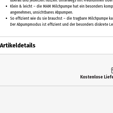
überall und jederzeit nutzen. Unterwegs mit Freundinnen oder a
Klein & leicht – die MAM Milchpumpe hat ein besonders kompak
angenehmes, unsichtbares Abpumpen.
So effizient wie du sie brauchst – die tragbare Milchpumpe ka
Der Abpumpmodus ist effizient und der besonders diskrete L
Artikeldetails
Inhalt
1 Stk.
Produkttyp
Milchpumpe
Kostenlose Liefe
Altersempfehlung
0 Monate
ab
Anwendungshinweis
1 Produktbeschreibung Siehe Beileger in d
nach jedem Abpumpen mit Ihrer MAM Move H
sterilisiert werden Die elektrische Pumpe