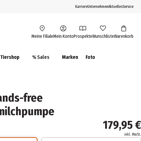
Karriere
Unternehmen
Aktuelles
Service
Meine Filiale
Mein Konto
Prospekte
Wunschliste
Warenkorb
Tiershop
% Sales
Marken
Foto
nds-free
milchpumpe
179,95 €
inkl. MwSt.