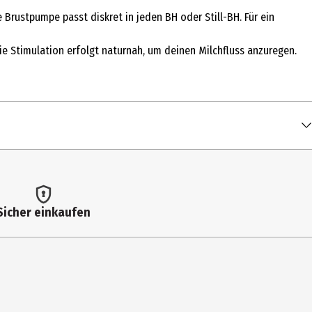
rustpumpe passt diskret in jeden BH oder Still-BH. Für ein
Die Stimulation erfolgt naturnah, um deinen Milchfluss anzuregen.
Sicher einkaufen
des Geräts und der Set-Einzelteile Vor dem ersten Gebrauch und
 Muttermilch in Berührung kommen, zerlegt, gereinigt und
 Wasser in Trinkwasserqualität verwendet werden Lassen Sie alle