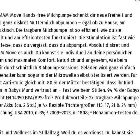
e MAM Move Hands-free Milchpumpe schenkt dir neue Freiheit und
 und ganz diskret Muttermilch abpumpen – egal ob zu Hause, am
isch. Die tragbare Milchpumpe ist so effizient, wie du sie
und am effizientesten funktioniert. Die Stimulation ist fast wie
 leise, dass du vergisst, dass du abpumpst. Absolut diskret und
MAM Move es auch. Du kannst sie individuell an deine persönlichen
orm und maximalen Komfort. Natürlich und angenehm, wie beim
für durchschnittlich 8 Abpump-Sessions. Geladen wird ganz einfach
hälter kann sogar in der Mikrowelle selbst-sterilisiert werden. Für
 Anti-Colic gleich mit. 80 % der Mütter bestätigen, dass ihr Kind
m in Babys Mund vertraut an – fast wie beim Stillen. 94 % der Babys
cht EN 14350 BPA/BPS-frei² Produktvorteile: 2x Tragbare Milchpumpe
ku (ca. 2 Std.) je 4x flexible Trichtergrößen (15, 17, 21 & 24 mm)
orschung, USA 2010, n=35; ³ 2009–2023, n=1808; ⁴ Hebammen-testen.de,
und Wellness im Stillalltag. Weil du es verdienst. Du kannst sie