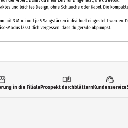
uf der Arbeit. Damit du mehr Zeit für Dinge hast, die du liebst.
tes und leichtes Design, ohne Schläuche oder Kabel. Die kompakte B
nn mit 3 Modi und je 5 Saugstärken individuell eingestellt werden. 
eise-Modus lässt dich vergessen, dass du gerade abpumpst.
rung in die Filiale
Prospekt durchblättern
Kundenservice
er Verpackung 2 Sicherheitshinweise Siehe Warnhinweise 3 Reinigen 
ands-free Milchpumpe müssen alle Teile, die mit der Brust und der
inheit darf NICHT mit Wasser abgespült werden Zum Reinigen darf nur