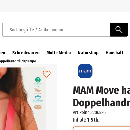
Zur Navigation springen
Zum Hauptinhalt springen
Suchbegriffe / Artikelnummer
ren
Schreibwaren
Multi-Media
Naturshop
Haushalt
oppelhandmilchpumpe
MAM Move ha
Doppelhand
Artikelnr.
3206526
Inhalt:
1 Stk.