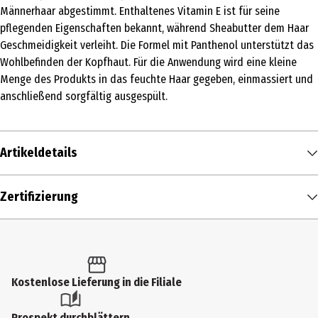
Männerhaar abgestimmt. Enthaltenes Vitamin E ist für seine
pflegenden Eigenschaften bekannt, während Sheabutter dem Haar
Geschmeidigkeit verleiht. Die Formel mit Panthenol unterstützt das
Wohlbefinden der Kopfhaut. Für die Anwendung wird eine kleine
Menge des Produkts in das feuchte Haar gegeben, einmassiert und
anschließend sorgfältig ausgespült.
Artikeldetails
Inhalt
Zertifizierung
200 ml
Produkttyp
Haarshampoo
Kostenlose Lieferung in die Filiale
Produkteigenschaft
beruhigend|erfrischend|reinigend|duftend|vitalisierend
Prospekt durchblättern