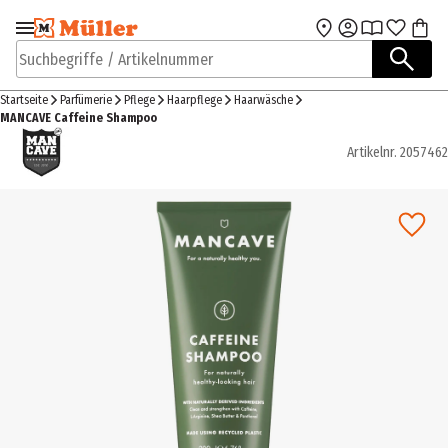
Zur Navigation
Zum Hauptinhalt
springen
springen
Suchbegriffe / Artikelnummer
Startseite
Parfümerie
Pflege
Haarpflege
Haarwäsche
MANCAVE Caffeine Shampoo
Artikelnr.
2057462