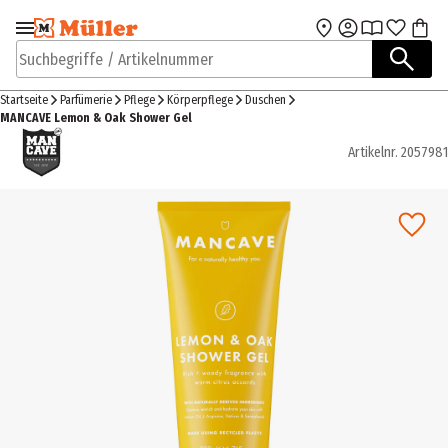
Zur Navigation
Zum Hauptinhalt
springen
springen
Suchbegriffe / Artikelnummer
Startseite
Parfümerie
Pflege
Körperpflege
Duschen
MANCAVE Lemon & Oak Shower Gel
Artikelnr.
2057981