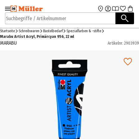
Zur Navigation
Zum Hauptinhalt
springen
springen
Suchbegriffe / Artikelnummer
Startseite
Schreibwaren
Bastelbedarf
Spezialfarben & -stifte
Marabu Artist Acryl, Primärcyan 956, 22 ml
MARABU
Artikelnr.
2903939