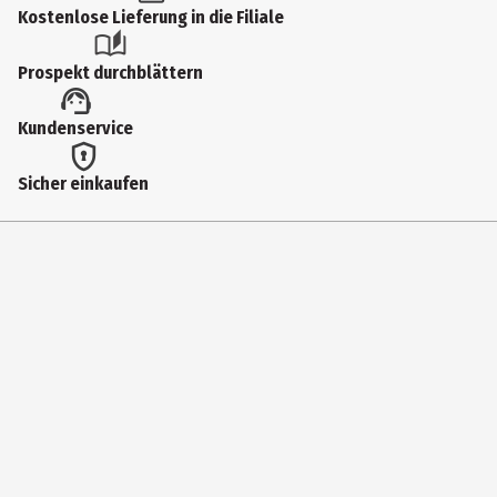
Produkttyp
Kostenlose Lieferung in die Filiale
Bastelfarbe
Prospekt durchblättern
Altersempfehlung ab
Kundenservice
10 Jahre
Artikelnummer des Herstellers
Sicher einkaufen
12200055956
Lieferumfang
22 ml
Hersteller
Marabu GmbH&Co. KG