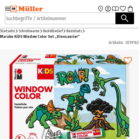
Zur Navigation
Zum Hauptinhalt
springen
springen
Suchbegriffe / Artikelnummer
Startseite
Schreibwaren
Bastelbedarf
Bastelsets
Marabu KiDS Window Color Set „Dinosaurier“
Artikelnr.
3019182