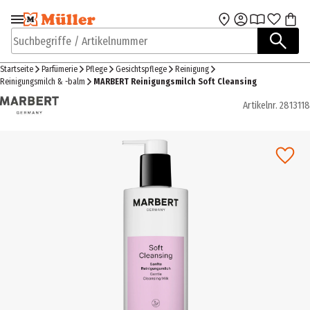
Zur Navigation
Zum Hauptinhalt
springen
springen
Suchbegriffe / Artikelnummer
Startseite
Parfümerie
Pflege
Gesichtspflege
Reinigung
Reinigungsmilch & -balm
MARBERT Reinigungsmilch Soft Cleansing
Artikelnr.
2813118