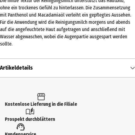
Die milde Textur der Reinigungsmilch unterstützt das Hautbild,
ohne ein trockenes Gefühl zu hinterlassen. Die Zusammensetzung
mit Panthenol und Macadamiaöl verleiht ein gepflegtes Aussehen.
Für die Anwendung wird die Reinigungsmilch morgens und abends
auf die angefeuchtete Haut aufgetragen und anschließend mit
Wasser abgewaschen, wobei die Augenpartie ausgespart werden
sollte.
Artikeldetails
Inhalt
400 ml
Produkttyp
Kostenlose Lieferung in die Filiale
Reinigungsmilch
Prospekt durchblättern
Einsatzbereich
Kundenservice
Reinigung