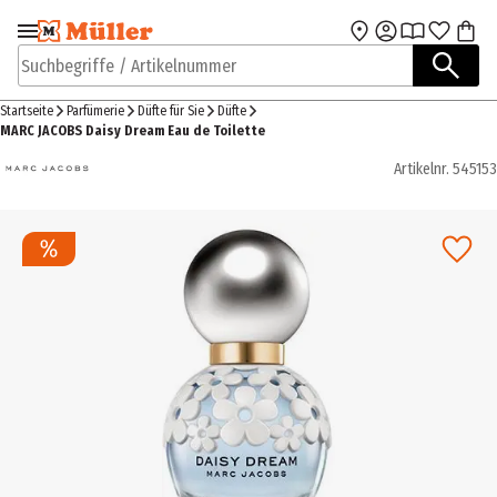
Zur Navigation
Zum Hauptinhalt
springen
springen
Suchbegriffe / Artikelnummer
Startseite
Parfümerie
Düfte für Sie
Düfte
MARC JACOBS Daisy Dream Eau de Toilette
Artikelnr.
545153