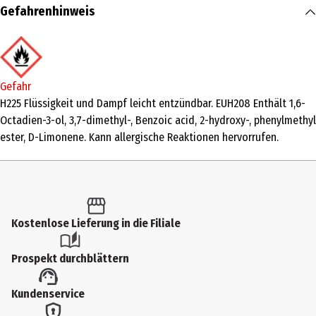
Inhalt
Gefahrenhinweis
30 ml
Produkttyp
Eau de Toilette
Gefahr
Duftkonzentration
H225 Flüssigkeit und Dampf leicht entzündbar. EUH208 Enthält 1,6-
Octadien-3-ol, 3,7-dimethyl-, Benzoic acid, 2-hydroxy-, phenylmethyl
Eau de Toilette
ester, D-Limonene. Kann allergische Reaktionen hervorrufen.
Anwendungsart
Pumpzerstäuber
Inhaltsstoffe
INGREDIENTS: ALCOHOL DENAT., AQUA/WATER/EAU,
Kostenlose Lieferung in die Filiale
PARFUM/FRAGRANCE, ETHYLHEXYL METHOXYCINNAMATE, BUTYL
METHOXYDIBENZOYLMETHANE, LINALOOL, BENZYL SALICYLATE,
Prospekt durchblättern
OCTOCRYLENE, LIMONENE, HYDROXYCITRONELLAL, ALPHA-ISOMETHYL
IONONE, CITRONELLOL, ALCOHOL,
Kundenservice
TRIS(TETRAMETHYLHYDROXYPIPERIDINOL) CITRATE, GERANIOL,