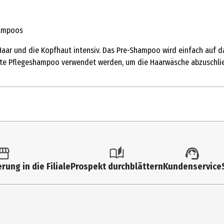
hampoos
Haar und die Kopfhaut intensiv. Das Pre-Shampoo wird einfach auf 
nte Pflegeshampoo verwendet werden, um die Haarwäsche abzuschli
rung in die Filiale
Prospekt durchblättern
Kundenservice
COCO-GLUCOSIDE, PEG-40 HYDROGENATED CASTOR OIL, TRIDECETH-9, P