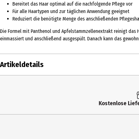
Bereitet das Haar optimal auf die nachfolgende Pflege vor
Für alle Haartypen und zur täglichen Anwendung geeignet
Reduziert die benötigte Menge des anschließenden Pfleges
Die Formel mit Panthenol und Apfelstammzellenextrakt reinigt das 
einmassiert und anschließend ausgespült. Danach kann das gewoh
Artikeldetails
Inhalt
200 ml
Produkttyp
Haarshampoo
Kostenlose Liefe
Produkteigenschaft
pflegend
Haartyp
alle Haartypen
Inhaltsstoffe
AQUA [WATER], SODIUM LAURETH SULFATE, 