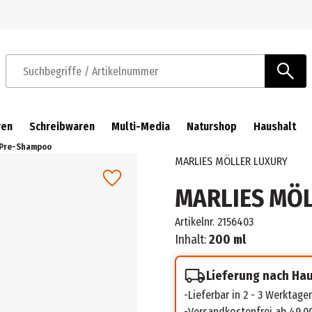
Zur Navigation springen
Zum Hauptinhalt springen
Suchbegriffe / Artikelnummer
ren
Schreibwaren
Multi-Media
Naturshop
Haushalt
 Pre-Shampoo
MARLIES MÖLLER LUXURY
MARLIES MÖL
Artikelnr.
2156403
Inhalt:
200 ml
Lieferung nach Ha
Lieferbar in 2 - 3 Werktage
Versandkostenfrei ab 49,0