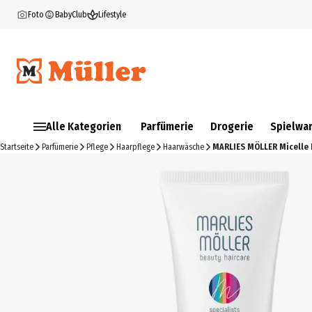
Foto
BabyClub
Lifestyle
Alle Kategorien
Parfümerie
Drogerie
Spielwa
Startseite
Parfümerie
Pflege
Haarpflege
Haarwäsche
MARLIES MÖLLER Micelle