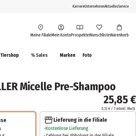
Karriere
Unternehmen
Aktuelles
Service
Meine Filiale
Mein Konto
Prospekte
Wunschliste
Warenkorb
Tiershop
% Sales
Marken
Foto
LER Micelle Pre-Shampoo
25,85 €
0,13 € / 1 ml
inkl. MwSt.
Lieferung in die Filiale
use
Kostenlose Lieferung
n
Zahlung bei Abholung in der Filiale
0 €