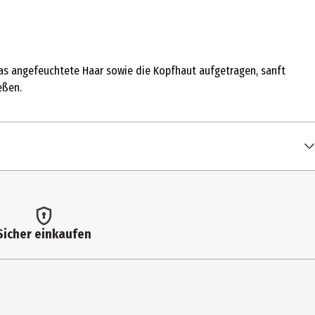
das angefeuchtete Haar sowie die Kopfhaut aufgetragen, sanft
eßen.
Sicher einkaufen
EG-120 METHYL GLUCOSE DIOLEATE, PARFUM [FRAGRANCE], ALPHA-