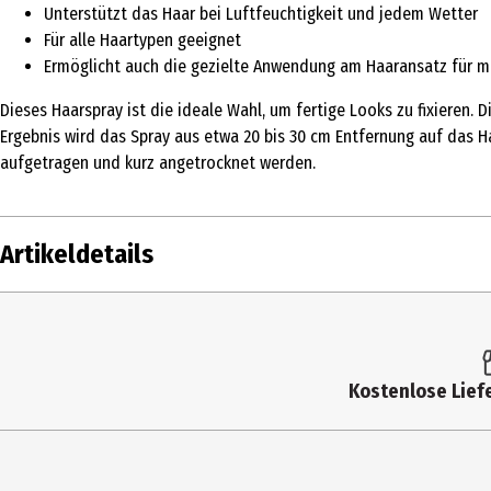
Unterstützt das Haar bei Luftfeuchtigkeit und jedem Wetter
Für alle Haartypen geeignet
Ermöglicht auch die gezielte Anwendung am Haaransatz für 
Dieses Haarspray ist die ideale Wahl, um fertige Looks zu fixieren. 
Ergebnis wird das Spray aus etwa 20 bis 30 cm Entfernung auf das H
aufgetragen und kurz angetrocknet werden.
Artikeldetails
Inhalt
125 ml
Produkttyp
Haarspray & -lack
Kostenlose Liefe
Produkteigenschaft
pflegend
Haartyp
alle Haartypen