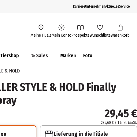
Karriere
Unternehmen
Aktuelles
Service
Meine Filiale
Mein Konto
Prospekte
Wunschliste
Warenkorb
Tiershop
% Sales
Marken
Foto
LE & HOLD
LER STYLE & HOLD Finally
pray
29,45 €
235,60 € / 1 l
inkl. MwSt.
Lieferung in die Filiale
use