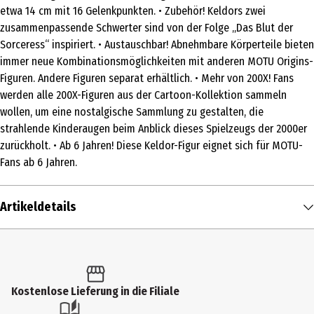
etwa 14 cm mit 16 Gelenkpunkten. • Zubehör! Keldors zwei
zusammenpassende Schwerter sind von der Folge „Das Blut der
Sorceress“ inspiriert. • Austauschbar! Abnehmbare Körperteile bieten
immer neue Kombinationsmöglichkeiten mit anderen MOTU Origins-
Figuren. Andere Figuren separat erhältlich. • Mehr von 200X! Fans
werden alle 200X-Figuren aus der Cartoon-Kollektion sammeln
wollen, um eine nostalgische Sammlung zu gestalten, die
strahlende Kinderaugen beim Anblick dieses Spielzeugs der 2000er
zurückholt. • Ab 6 Jahren! Diese Keldor-Figur eignet sich für MOTU-
Fans ab 6 Jahren.
Artikeldetails
Inhalt
1 Stk.
Produkttyp
Kostenlose Lieferung in die Filiale