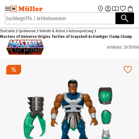
Zur Navigation
Zum Hauptinhalt
springen
springen
Suchbegriffe / Artikelnummer
Startseite
Spielwaren
Verkehr & Action
Actionspielzeug
Masters of Universe Origins Turtles of Grayskull Actionfigur Clamp Champ
Artikelnr.
3078900