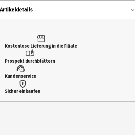
Artikeldetails
Inhalt
1 Stk.
Produkttyp
Kostenlose Lieferung in die Filiale
Action Figuren
Prospekt durchblättern
Altersempfehlung ab
Kundenservice
6 Jahre
Artikelnummer des Herstellers
Sicher einkaufen
JBN05
Zielgruppe
Jugendliche|Erwachsene|Grundschüler
Hersteller