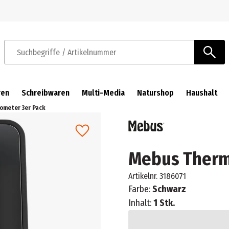
Zur Navigation springen
Zum Hauptinhalt springen
Suchbegriffe / Artikelnummer
ren
Schreibwaren
Multi-Media
Naturshop
Haushalt
meter 3er Pack
Mebus Therm
Artikelnr.
3186071
Farbe:
Schwarz
Inhalt:
1 Stk.