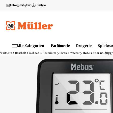
Foto
BabyClub
Lifestyle
Alle Kategorien
Parfümerie
Drogerie
Spielwa
Startseite
Haushalt
Wohnen & Dekorieren
Uhren & Wecker
Mebus Thermo-/Hygro