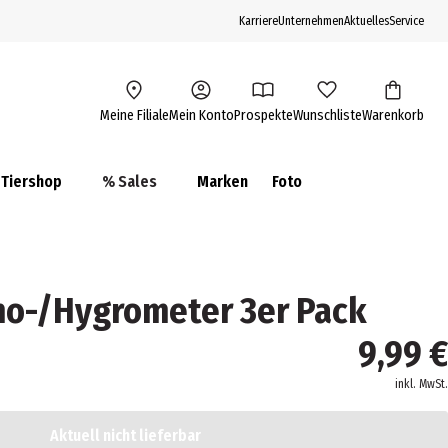
Karriere
Unternehmen
Aktuelles
Service
Meine Filiale
Mein Konto
Prospekte
Wunschliste
Warenkorb
Tiershop
% Sales
Marken
Foto
o-/Hygrometer 3er Pack
9,99 €
inkl. MwSt.
Aktuell nicht lieferbar