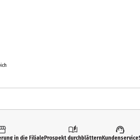
eich
1 Stk.
Wecker & Uhren
rung in die Filiale
Prospekt durchblättern
Kundenservice