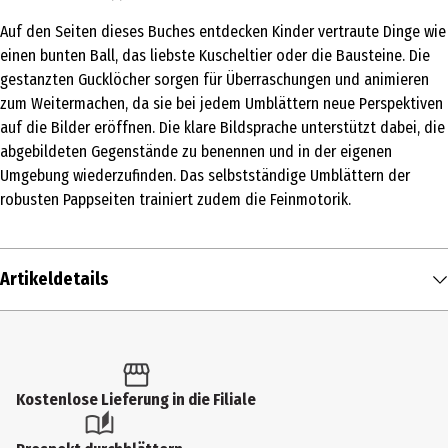
Auf den Seiten dieses Buches entdecken Kinder vertraute Dinge wie
einen bunten Ball, das liebste Kuscheltier oder die Bausteine. Die
gestanzten Gucklöcher sorgen für Überraschungen und animieren
zum Weitermachen, da sie bei jedem Umblättern neue Perspektiven
auf die Bilder eröffnen. Die klare Bildsprache unterstützt dabei, die
abgebildeten Gegenstände zu benennen und in der eigenen
Umgebung wiederzufinden. Das selbstständige Umblättern der
robusten Pappseiten trainiert zudem die Feinmotorik.
Artikeldetails
Inhalt
1 Stk.
Produkttyp
Kostenlose Lieferung in die Filiale
Kinder- & Jugendbücher