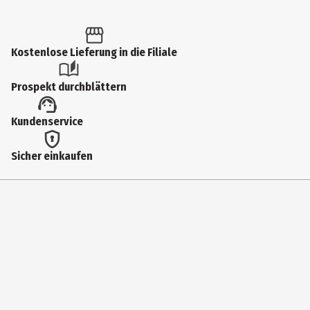
Inhalt
1 Stk.
Produkttyp
Kostenlose Lieferung in die Filiale
Kalender
Prospekt durchblättern
Altersempfehlung ab
Kundenservice
10 Jahre
Auflage
Sicher einkaufen
1. Auflage, Ungekürzte Ausgabe
Genre
Kalender
Erscheinungsjahr
2026
manufacturerName