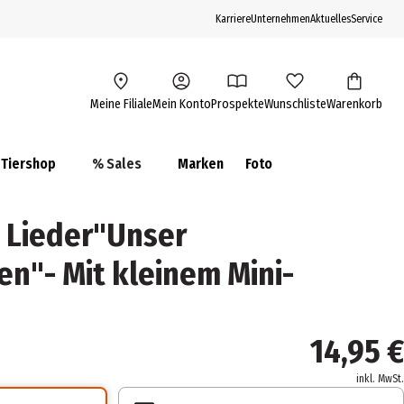
Karriere
Unternehmen
Aktuelles
Service
Meine Filiale
Mein Konto
Prospekte
Wunschliste
Warenkorb
Tiershop
% Sales
Marken
Foto
 Lieder"Unser
"- Mit kleinem Mini-
14,95 €
inkl. MwSt.