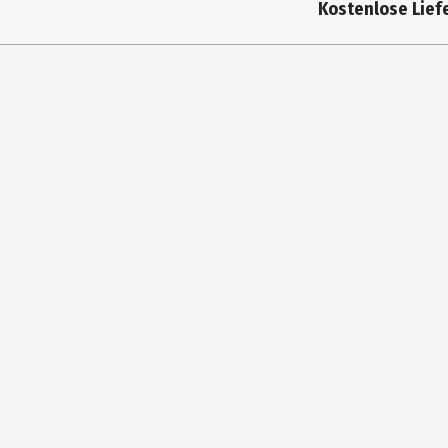
Kostenlose Liefe
Genre
Bilder
Erscheinungsjahr
2017
ISBN Ausgangsbuch
978395
Seitenzahl
16
Verlag
Trötsch
Hersteller
Trötsc
Herstelleradresse
Geschwi
Kontaktmöglichkeit
www.tr