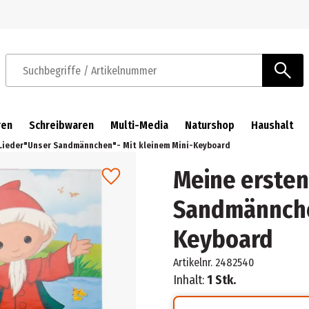
Zur Navigation springen
Zum Hauptinhalt springen
Suchbegriffe / Artikelnummer
ren
Schreibwaren
Multi-Media
Naturshop
Haushalt
Lieder"Unser Sandmännchen"- Mit kleinem Mini-Keyboard
Meine ersten
Sandmännchen
Keyboard
Artikelnr.
2482540
Inhalt:
1 Stk.