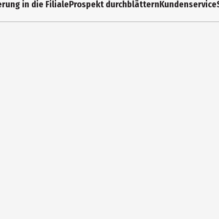
rung in die Filiale
Prospekt durchblättern
Kundenservice
bücher
7745903
 Verlag e.K.
h Verlag GmbH&Co. KG
ster - Scholl - Str. 1115537 Gosen - Neu Zittlau
oetsch.de