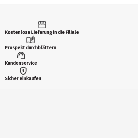
Inhalt
1 Stk.
Produkttyp
Kostenlose Lieferung in die Filiale
Geschenkbücher
Prospekt durchblättern
Auflage
Kundenservice
1. Auflage
Autor
Sicher einkaufen
Illustriert von Reyelt, Julia; Herausgegeben von Pattloch Verlag
Genre
Kinder- & Jugendbücher
Erscheinungsjahr
2026
Sprache