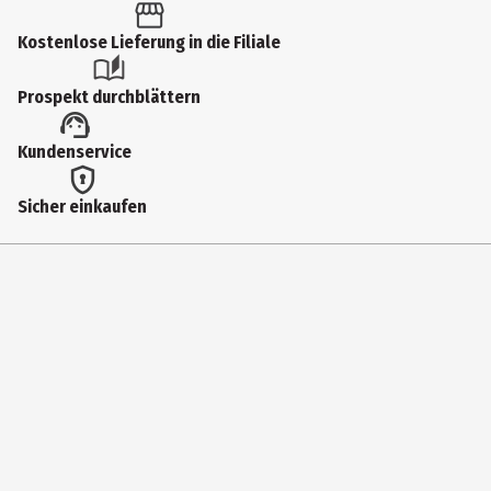
1. Auflage
Kostenlose Lieferung in die Filiale
Autor
Prospekt durchblättern
Herausgegeben von Pattloch Verlag
Genre
Kundenservice
Geschenkbücher
Sicher einkaufen
Erscheinungsjahr
2026
Sprache
deutsch
Verlag
Pattloch
Hersteller
Pattloch Geschenkbuch ein Imprint von Verlagsgruppe Droemer