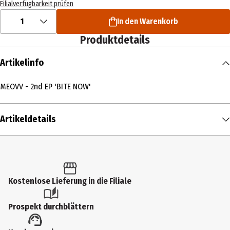
Filialverfügbarkeit prüfen
1
In den Warenkorb
Produktdetails
Artikelinfo
MEOVV - 2nd EP 'BITE NOW'
Artikeldetails
Inhalt
1 Stk.
Produkttyp
Kostenlose Lieferung in die Filiale
Multimedia
Prospekt durchblättern
Künstler