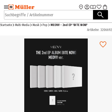
Zur Navigation
Zum Hauptinhalt
springen
springen
Suchbegriffe / Artikelnummer
Startseite
Multi-Media
Musik
Pop
MEOVV - 2nd EP 'BITE NOW'
Artikelnr.
3206692