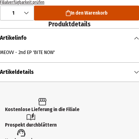
Filialverfügbarkeit prüfen
1
In den Warenkorb
Produktdetails
Artikelinfo
MEOVV - 2nd EP 'BITE NOW'
Artikeldetails
Inhalt
1 Stk.
Produkttyp
Kostenlose Lieferung in die Filiale
Multimedia
Prospekt durchblättern
Künstler