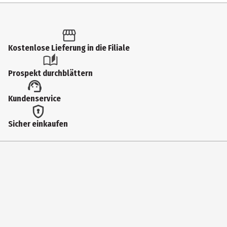
Inhalt
1 Stk.
Produkttyp
Kostenlose Lieferung in die Filiale
Brotdosen
Prospekt durchblättern
Breite
Kundenservice
17.8 cm
Fassungsvermögen
Sicher einkaufen
750 ml
Geeignet für
Spuelmaschinen
Gewicht
250 g
Farbe