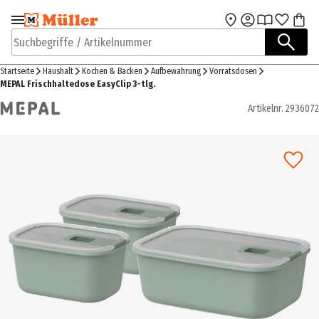
Zur Navigation
Zum Hauptinhalt
springen
springen
Suchbegriffe / Artikelnummer
Startseite
Haushalt
Kochen & Backen
Aufbewahrung
Vorratsdosen
MEPAL Frischhaltedose EasyClip 3-tlg.
Artikelnr.
2936072