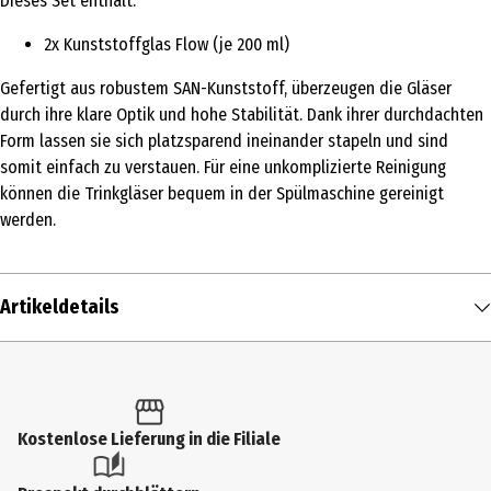
Dieses Set enthält:
2x Kunststoffglas Flow (je 200 ml)
Gefertigt aus robustem SAN-Kunststoff, überzeugen die Gläser
durch ihre klare Optik und hohe Stabilität. Dank ihrer durchdachten
Form lassen sie sich platzsparend ineinander stapeln und sind
somit einfach zu verstauen. Für eine unkomplizierte Reinigung
können die Trinkgläser bequem in der Spülmaschine gereinigt
werden.
Artikeldetails
Inhalt
1 Stk.
Produkttyp
Kostenlose Lieferung in die Filiale
Wassergläser