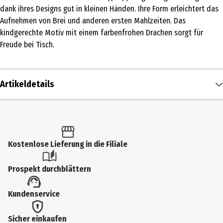
dank ihres Designs gut in kleinen Händen. Ihre Form erleichtert das
Aufnehmen von Brei und anderen ersten Mahlzeiten. Das
kindgerechte Motiv mit einem farbenfrohen Drachen sorgt für
Freude bei Tisch.
Artikeldetails
Inhalt
1 Stk.
Produkttyp
Kostenlose Lieferung in die Filiale
Kinderbesteck
Prospekt durchblättern
Anwendungshinweis
Kundenservice
Vor jedem Gebrauch gründlich reinigen, um eine einwandfreie
Hygiene zu gewährleisten, Hergestellt aus Material ohne BPA,
spülmaschinengeeignet, Schmal und flach, perfekt für erste Bissen
Sicher einkaufen