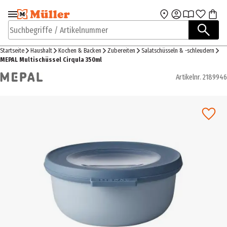
Zur Navigation
Zum Hauptinhalt
springen
springen
Suchbegriffe / Artikelnummer
Startseite
Haushalt
Kochen & Backen
Zubereiten
Salatschüsseln & -schleudern
MEPAL Multischüssel Cirqula 350ml
Artikelnr.
2189946