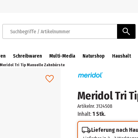
Zur Navigation springen
Zum Hauptinhalt springen
Suchbegriffe / Artikelnummer
ren
Schreibwaren
Multi-Media
Naturshop
Haushalt
Meridol Tri Tip Manuelle Zahnbürste
Meridol Tri 
Artikelnr.
3124508
Inhalt:
1 Stk.
Lieferung nach Ha