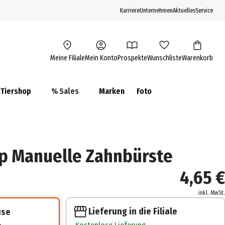
Karriere
Unternehmen
Aktuelles
Service
Meine Filiale
Mein Konto
Prospekte
Wunschliste
Warenkorb
Tiershop
% Sales
Marken
Foto
Tip Manuelle Zahnbürste
4,65 €
inkl. MwSt.
Lieferung in die Filiale
use