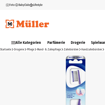
Foto
BabyClub
Lifestyle
Alle Kategorien
Parfümerie
Drogerie
Spielwa
Startseite
Drogerie
Pflege
Mund- & Zahnpflege
Zahnbürsten
Handzahnbürsten