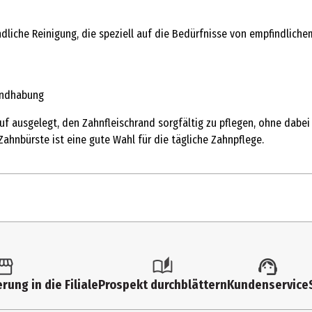
che Reinigung, die speziell auf die Bedürfnisse von empfindlichem 
andhabung
f ausgelegt, den Zahnfleischrand sorgfältig zu pflegen, ohne dabei z
hnbürste ist eine gute Wahl für die tägliche Zahnpflege.
1 Stk.
Handzahnbürsten
rung in die Filiale
Prospekt durchblättern
Kundenservice
weich