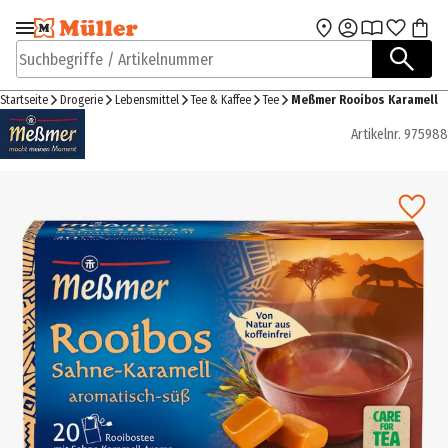
Zur Navigation
Zum Hauptinhalt
springen
springen
Suchbegriffe / Artikelnummer
Startseite
Drogerie
Lebensmittel
Tee & Kaffee
Tee
Meßmer Rooibos Karamell
Artikelnr.
975988