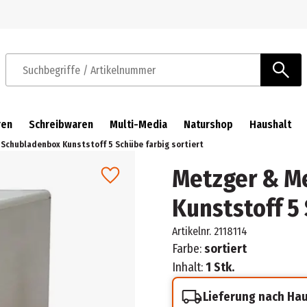
Zur Navigation springen
Zum Hauptinhalt springen
Suchbegriffe / Artikelnummer
ren
Schreibwaren
Multi-Media
Naturshop
Haushalt
Schubladenbox Kunststoff 5 Schübe farbig sortiert
Metzger & M
Kunststoff 5 
Artikelnr.
2118114
Farbe:
sortiert
Inhalt:
1 Stk.
Lieferung nach Ha