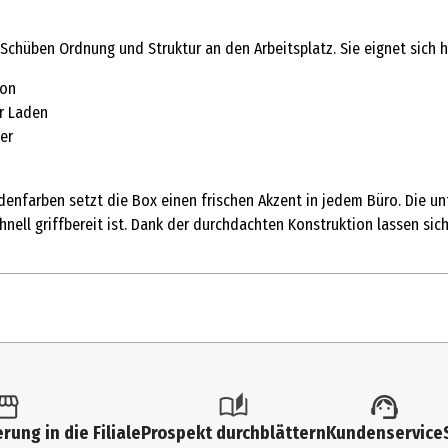
Schüben Ordnung und Struktur an den Arbeitsplatz. Sie eignet sich
ion
er Laden
er
nfarben setzt die Box einen frischen Akzent in jedem Büro. Die un
hnell griffbereit ist. Dank der durchdachten Konstruktion lassen sic
1 Stk.
Ablagebox
rung in die Filiale
Prospekt durchblättern
Kundenservice