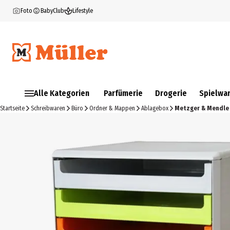
Foto
BabyClub
Lifestyle
Alle Kategorien
Parfümerie
Drogerie
Spielwa
Startseite
Schreibwaren
Büro
Ordner & Mappen
Ablagebox
Metzger & Mendle 