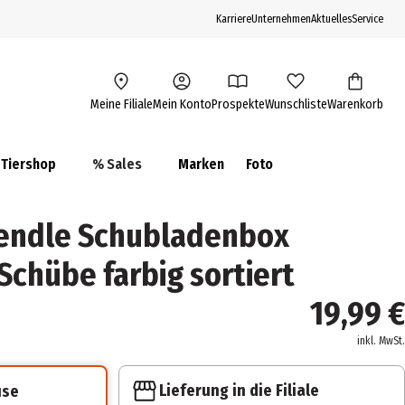
Karriere
Unternehmen
Aktuelles
Service
Meine Filiale
Mein Konto
Prospekte
Wunschliste
Warenkorb
Tiershop
% Sales
Marken
Foto
endle Schubladenbox
Schübe farbig sortiert
19,99 €
inkl. MwSt.
Lieferung in die Filiale
use