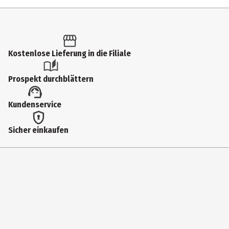
Inhalt
1 Stk.
Produkttyp
Kostenlose Lieferung in die Filiale
Ablagebox
Prospekt durchblättern
Hersteller
Kundenservice
Metzger & Mendle GmbH
Herstelleradresse
Sicher einkaufen
Industriestr. 8 ,86850 Fischach
Kontaktmöglichkeit
mail@metzger-mendle.com