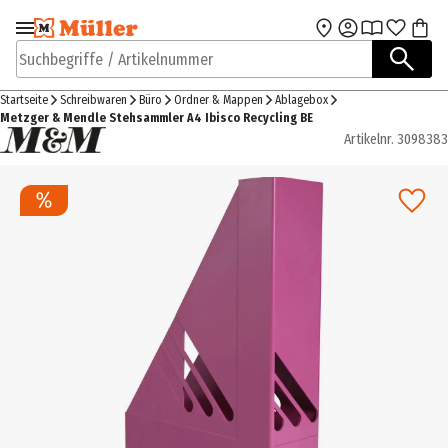
Zur Navigation
Zum Hauptinhalt
springen
springen
Suchbegriffe / Artikelnummer
Startseite
Schreibwaren
Büro
Ordner & Mappen
Ablagebox
Metzger & Mendle Stehsammler A4 Ibisco Recycling BE
Artikelnr.
3098383