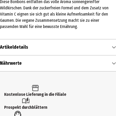
Diese Bonbons entfalten das volle Aroma sonnengereifter
Wildkirschen. Dank der zuckerfreien Formel und dem Zusatz von
Vitamin C eignen sie sich gut als kleine Aufmerksamkeit für den
Gaumen. Die vegane Zusammensetzung macht sie zu einer
passenden Wahl für eine bewusste Ernährung.
Artikeldetails
Inhalt
Nährwerte
88 g
Nährwerte je
100 g
Produkttyp
Brennwert
230 kcal / 957 kJ
Bonbons & Kaubonbons
Fett in g
0,1 g
Kostenlose Lieferung in die Filiale
Zutaten
- davon gesättigte Fettsäuren in g
0,1 g
Süßungsmittel (Isomalt, Sucralose), natürliche Aromen,
Prospekt durchblättern
Säuerungsmittel (MILCHsäure, Citronensäure), Vitamin C,
Kohlenhydrate in g
94 g