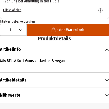
Zahlung bei Abholung in der Filiale
Filiale wählen
Filialverfügbarkeit prüfen
1
In den Warenkorb
Produktdetails
Artikelinfo
MIA BELLA Soft Gums zuckerfrei & vegan
Artikeldetails
Inhalt
Nährwerte
75 g
Nährwerte je
100 g