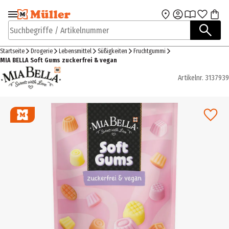
Zur Navigation
Zum Hauptinhalt
springen
springen
Suchbegriffe / Artikelnummer
Startseite
Drogerie
Lebensmittel
Süßigkeiten
Fruchtgummi
MIA BELLA Soft Gums zuckerfrei & vegan
Artikelnr.
3137939