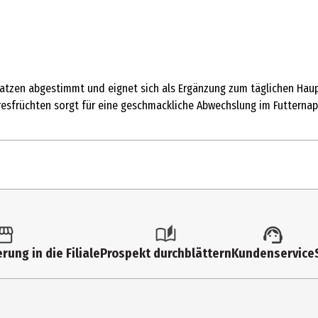
atzen abgestimmt und eignet sich als Ergänzung zum täglichen Hauptf
esfrüchten sorgt für eine geschmackliche Abwechslung im Futternap
rung in die Filiale
Prospekt durchblättern
Kundenservice
Katze: 4kg / Dosen pro Tag: ca. 3
utter