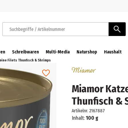
Zur Navigation springen
Zum Hauptinhalt springen
Suchbegriffe / Artikelnummer
ren
Schreibwaren
Multi-Media
Naturshop
Haushalt
ine Filets Thunfisch & Shrimps
Miamor Katze
Thunfisch & 
Artikelnr.
2167887
Inhalt:
100 g