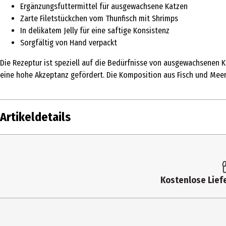
Ergänzungsfuttermittel für ausgewachsene Katzen
Zarte Filetstückchen vom Thunfisch mit Shrimps
In delikatem Jelly für eine saftige Konsistenz
Sorgfältig von Hand verpackt
Die Rezeptur ist speziell auf die Bedürfnisse von ausgewachsenen K
eine hohe Akzeptanz gefördert. Die Komposition aus Fisch und Meer
Artikeldetails
Inhalt
100 g
Produkttyp
Nassfutter
Kostenlose Liefe
Fütterungsempfehlung
Gewicht der 
Futtermittelart
Ergänzungsf