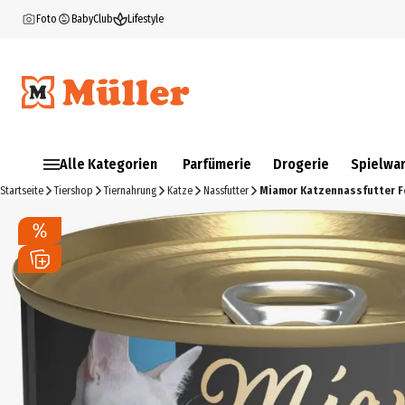
Foto
BabyClub
Lifestyle
Alle Kategorien
Parfümerie
Drogerie
Spielwa
Startseite
Tiershop
Tiernahrung
Katze
Nassfutter
Miamor Katzennassfutter Fe