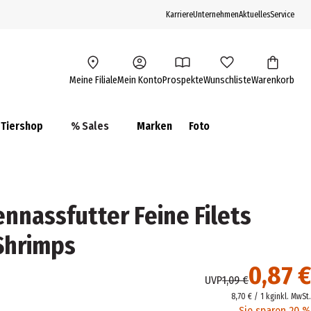
Karriere
Unternehmen
Aktuelles
Service
Meine Filiale
Mein Konto
Prospekte
Wunschliste
Warenkorb
Tiershop
% Sales
Marken
Foto
nnassfutter Feine Filets
Shrimps
0,87 €
UVP
1,09 €
8,70 € / 1 kg
inkl. MwSt.
Sie sparen 20 %