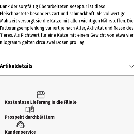
Dank der sorgfältig überarbeiteten Rezeptur ist diese
Fleischpastete besonders zart und schmackhaft. Als vollwertige
Mahlzeit versorgt sie die Katze mit allen wichtigen Nährstoffen. Die
Fütterungsempfehlung variiert je nach Alter, Aktivität und Rasse des
Tieres. Als Richtwert für eine Katze mit einem Gewicht von etwa vier
Kilogramm gelten circa zwei Dosen pro Tag.
Artikeldetails
Inhalt
85 g
Produkttyp
Kostenlose Lieferung in die Filiale
Nassfutter
Prospekt durchblättern
Fütterungsempfehlung
Kundenservice
Gewicht der Katze 4kg: ca. 2 Dosen pro Tag. Gewicht der Katze 6kg: