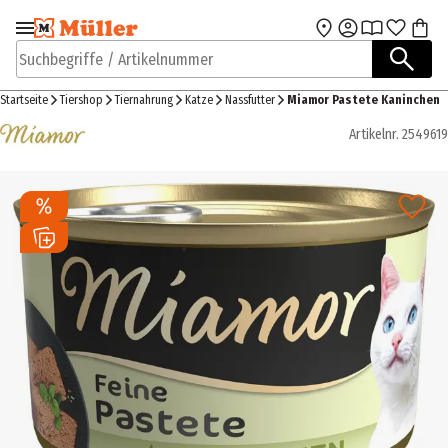
Zur Navigation
Zum Hauptinhalt
springen
springen
Suchbegriffe / Artikelnummer
Startseite
Tiershop
Tiernahrung
Katze
Nassfutter
Miamor Pastete Kaninchen
Artikelnr.
2549619