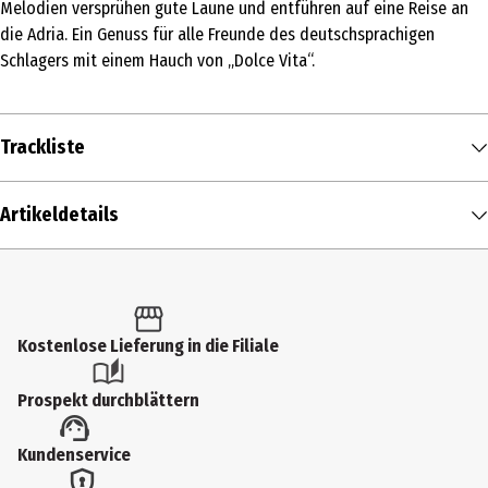
Melodien versprühen gute Laune und entführen auf eine Reise an
die Adria. Ein Genuss für alle Freunde des deutschsprachigen
Schlagers mit einem Hauch von „Dolce Vita“.
Trackliste
DISK 1
Artikeldetails
Roy Bianco &
1
Die Abbrunzati
Brennerautobahn
00:04:41
Inhalt
Boys
1 Stk.
Roy Bianco &
2
Die Abbrunzati
Quanto Costa
00:04:39
Produkttyp
Kostenlose Lieferung in die Filiale
Boys
Multimedia
Prospekt durchblättern
Roy Bianco &
Künstler
3
Die Abbrunzati
Werbung
00:00:41
Kundenservice
Boys
Roy Bianco / Die Abbrunzati Boys